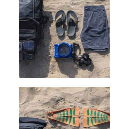
profilreklam hos Medtryck.com idag!
budget för ökad gemenskap. Hitta rätt
profilprodukter. Vi guidar dig till rätt val inom
Planera gruppresan med hållbara
och inom budget
till resan – tryggt, hållbart
Så väljer du profilprodukter