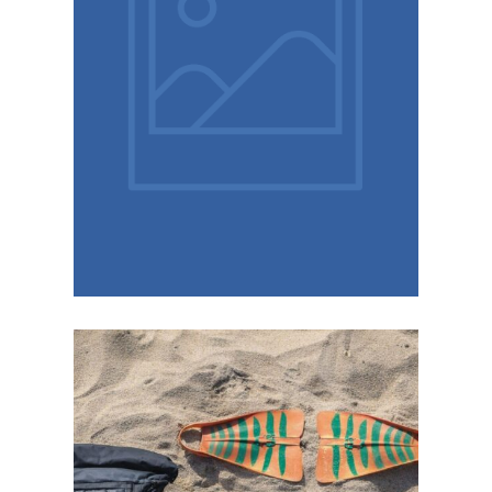
försäljning med snabb utbetalning.
andra alternativ fungerar för en trygg
drömresa. Lär dig hur Diamantbrev.se och
Förvandla dina gamla smycken till en
alternativen
funkar Diamantbrev och
tryggt inför resan – så
Sälj diamanter och guld