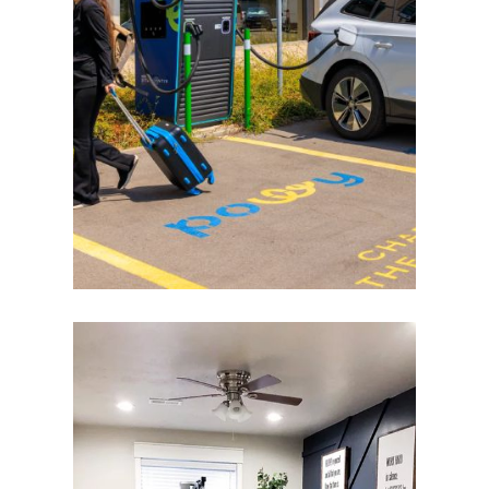
hos Skårebo för en smidigare resa.
och undviker onödiga kostnader. Läs mer
tipsar om hur du väljer boende med laddning
Planera din elbilsemester utan stress. Vi
kostnader
utan krångel och onödiga
du boende med laddning
Elbil på semester: så väljer