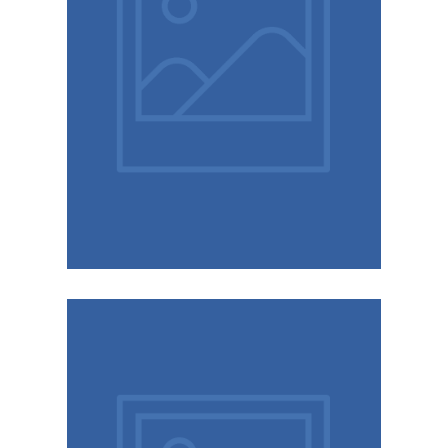
Worksystem inför sommarens äventyr.
lagligt med smarta tips och inredning från
semesterbilen! Lär dig packa säkert och
Förvandla din arbetsbil till den ultimata
lagligt
packar du smart, säkert och
Arbetsbil på semestern: så