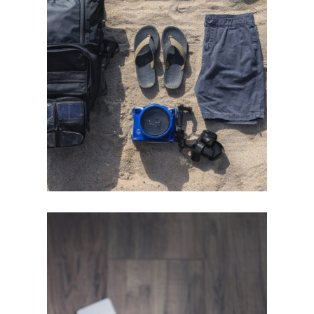
profilreklam hos Medtryck.com idag!
budget för ökad gemenskap. Hitta rätt
profilprodukter. Vi guidar dig till rätt val inom
Planera gruppresan med hållbara
och inom budget
till resan – tryggt, hållbart
Så väljer du profilprodukter