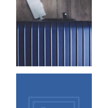
håller för en livstid av resor.
att hitta de bästa Rimowa resväskor som
genom val av material, storlek och budget för
Ska du köpa en Rimowa? Vi guidar dig
budget
material, storlek, garanti och
Så väljer du rätt Rimowa:
Ett tips […]
vandringsleder i närheten av er bostadsort?
tänker åka på semester. Finns det bra