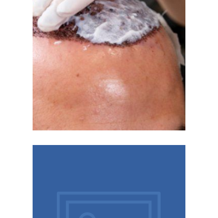
nordichair.com/sv/.
bästa resultat. Läs mer om trygg läkning på
guidar dig genom flyg, sol och packning för
Kan man resa efter en hårtransplantation? Vi
försäkring steg för steg
Tidslinje, packlista och
hårtransplantation?
Kan man resa efter en