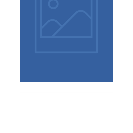
dagsvandring i skärgården eller vart ni nu
vandra Vasaloppet, delar av Kungsleden, en
på olika vandringar tillsammans, som att
Det kan vara klokt att ni sätter er ner och tittar
fungerar och känns spännande för era barn.
är det viktigt att ni hittar en vandring som
vandringen Om ni ska vandra på semestern
era barn minnen för livet. Hitta rätta
kommer skapa mycket gemenskap och ge
familj är både roligt och en stor utmaning. Det
familjesemestern Att göra en vandring som
SemestertipsSemestertips Vandra på
ÄventyrssemesterÄventyrssemester
Familjesemester