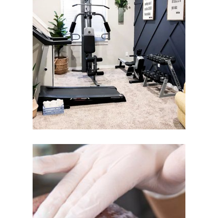
gör din träning mer flexibel.
visar hur rätt utrustning från gorillasports.se
Vi jämför hemmagym med hotellgym och
Spara pengar och håll formen på semestern!
igång?
sig – och hur kommer du
inför semestern: vad lönar
Hemmagym vs hotellgym