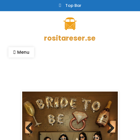
Skip
Top Bar
to
content
rositareser.se
Menu