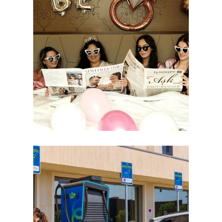
gemenskap och smart planering.
helg för bruden utan stress, med fokus på
hur ni skapar en minnesvärd och prisvärd
Ska ni planera en möhippa på resa? Lär dig
genomtänkt
känns kul, rimlig och
planerar ni en helg som
Möhippa på resa? Så