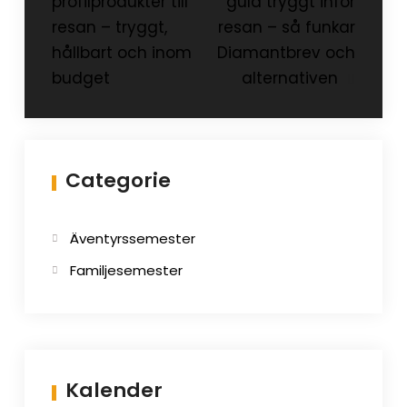
profilprodukter till
guld tryggt inför
resan – tryggt,
resan – så funkar
hållbart och inom
Diamantbrev och
budget
alternativen
Categorie
Äventyrssemester
Familjesemester
Kalender