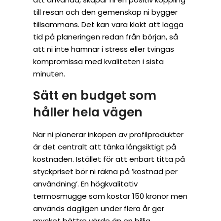
till resan och den gemenskap ni bygger
tillsammans. Det kan vara klokt att lägga
tid på planeringen redan från början, så
att ni inte hamnar i stress eller tvingas
kompromissa med kvaliteten i sista
minuten.
Sätt en budget som
håller hela vägen
När ni planerar inköpen av profilprodukter
är det centralt att tänka långsiktigt på
kostnaden. Istället för att enbart titta på
styckpriset bör ni räkna på ’kostnad per
användning’. En högkvalitativ
termosmugge som kostar 150 kronor men
används dagligen under flera år ger
mycket bättre värde än en billig