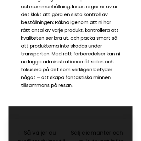
och sammanhållning. Innan ni ger er av är
det klokt att göra en sista kontroll av
beställningen: Räkna igenom att ni har
rätt antal av varje produkt, kontrollera att
kvaliteten ser bra ut, och packa smart så
att produkterna inte skadas under
transporten. Med rätt förberedelser kan ni
nu lägga administrationen åt sidan och
fokusera på det som verkligen betyder
något – att skapa fantastiska minnen
tillsammans på resan.
Inläggsnavigering
Så väljer du
Sälj diamanter och