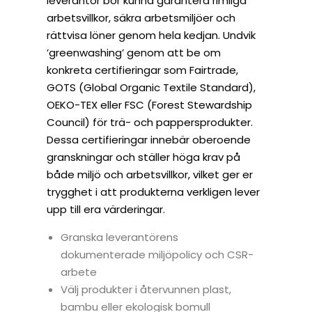
leverantör bör kunna garantera rimliga
arbetsvillkor, säkra arbetsmiljöer och
rättvisa löner genom hela kedjan. Undvik
’greenwashing’ genom att be om
konkreta certifieringar som Fairtrade,
GOTS (Global Organic Textile Standard),
OEKO-TEX eller FSC (Forest Stewardship
Council) för trä- och pappersprodukter.
Dessa certifieringar innebär oberoende
granskningar och ställer höga krav på
både miljö och arbetsvillkor, vilket ger er
trygghet i att produkterna verkligen lever
upp till era värderingar.
Granska leverantörens
dokumenterade miljöpolicy och CSR-
arbete
Välj produkter i återvunnen plast,
bambu eller ekologisk bomull