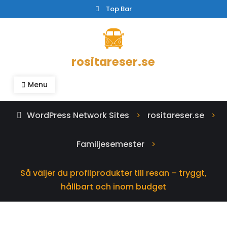
Skip
Top Bar
to
content
rositareser.se
Menu
WordPress Network Sites
rositareser.se
>
>
Familjesemester
>
Så väljer du profilprodukter till resan – tryggt,
hållbart och inom budget