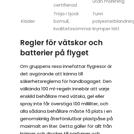
utan märkning
certifierad
Tröja i tjock
Tunn
Kläder
bomull,
polyesterblandning
kvalitetssömmar
krymper lätt
Regler för vätskor och
batterier på flyget
Om gruppens resa innefattar flygresor är
det avgörande att känna till
säkerhetsreglerna för handbagaget. Den
välkända 100 ml-regeln innebär att varje
enskild behållare med vätska, gel eller
spray inte får överstiga 100 milliliter, och
alla sådana behållare måste få plats i en
genomskinlig återförslutbar plastpåse på
maximalt en liter. Detta gäller för allt från
krämer och drycker till parfymer och