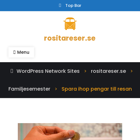
Skip
Top Bar
to
content
rositareser.se
Menu
WordPress Network Sites
rositareser.se
>
>
Familjesemester
Spara ihop pengar till resan
>