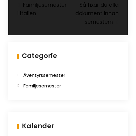
Inläggsnavigering
Familjesemester
Så fixar du alla
i Italien
dokument innan
semestern
Categorie
Äventyrssemester
Familjesemester
Kalender