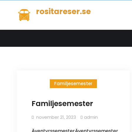
Skip
rositareser.se
to
content
Familjesemester
Familjesemester
november 21, 2023
admin
ÄventyrssemesterÄventyrssemester